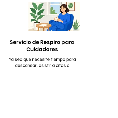
Servicio de Respiro para
Cuidadores
Ya sea que necesite tiempo para
descansar, asistir a citas o
simplemente recargar energías,
nuestros cuidadores capacitados y
compasivos intervienen para
garantizar que su ser querido esté
seguro, cómodo y bien atendido.
Ofrecemos una tarifa competitiva
de $30 por hora.