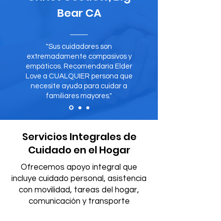
Bear CA
"Sus cuidadores son
extremadamente compasivos y
empáticos. Recomendaría Elder
Love a CUALQUIER persona que
necesite ayuda para cuidar a
familiares mayores."
Servicios Integrales de
Cuidado en el Hogar
Ofrecemos apoyo integral que
incluye cuidado personal, asistencia
con movilidad, tareas del hogar,
comunicación y transporte